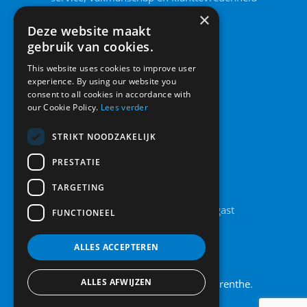
voorop staan.
×
Deze website maakt
gebruik van cookies.
This website uses cookies to improve user
experience. By using our website you
consent to all cookies in accordance with
our Cookie Policy.
Lees verder
STRIKT NOODZAKELIJK
PRESTATIE
Contact
TARGETING
Legolaan 8A, 9861 AT Grootegast
FUNCTIONEEL
0594 442 185
info@raamendeur.nu
ALLES ACCEPTEREN
ALLES AFWIJZEN
Actief in
Friesland
,
Groningen
en
Drenthe
.