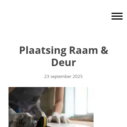
Door
RaamEnDeur
naar
Toggle 
de
hoofd
inhoud
Header
Rechts
Plaatsing Raam &
Deur
23 september 2025