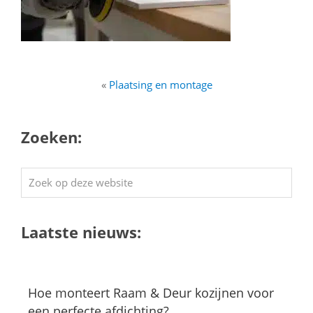
«
Plaatsing en montage
Zoeken:
Zoek
op
deze
Laatste nieuws:
website
Hoe monteert Raam & Deur kozijnen voor
een perfecte afdichting?