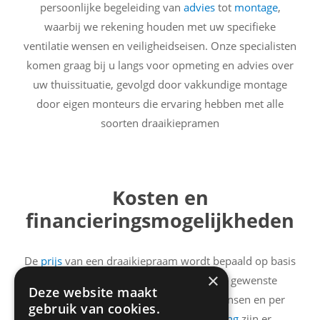
persoonlijke begeleiding van
advies
tot
montage
,
waarbij we rekening houden met uw specifieke
ventilatie wensen en veiligheidseisen. Onze specialisten
komen graag bij u langs voor opmeting en advies over
uw thuissituatie, gevolgd door vakkundige montage
door eigen monteurs die ervaring hebben met alle
soorten draaikiepramen
Kosten en
financieringsmogelijkheden
De
prijs
van een draaikiepraam wordt bepaald op basis
×
van de afmetingen, materiaalsoort en gewenste
Deze website maakt
beglazing. De prijs verschilt dus per wensen en per
gebruik van cookies.
woning.
Voor
financiële ondersteuning
zijn er