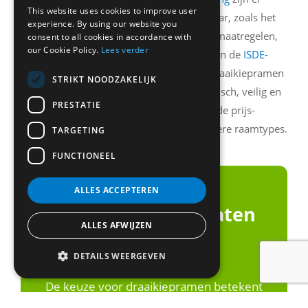
This website uses cookies to improve user
verschillende mogelijkheden beschikbaar, zoals het
experience. By using our website you
Warmtefonds
voor energiebesparende maatregelen,
consent to all cookies in accordance with
our Cookie Policy.
Lees verder
Bouwdepot
voor woningverbetering en de
ISDE-
subsidie
voor isolerende maatregelen. Draaikiepramen
STRIKT NOODZAKELIJK
zijn een kosteneffectieve keuze die praktisch, veilig en
PRESTATIE
energiezuinig is, met een uitstekende prijs-
kwaliteitverhouding ten opzichte van andere raamtypes.
TARGETING
FUNCTIONEEL
ALLES ACCEPTEREN
Draaikiepramen laten
ALLES AFWIJZEN
plaatsen?
DETAILS WEERGEVEN
De keuze voor draaikiepramen betekent
praktisch wooncomfort, veiligheid voor het