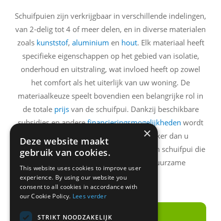
Schuifpuien zijn verkrijgbaar in verschillende indelingen,
van 2-delig tot 4 of meer delen, en in diverse materialen
zoals
kunststof
,
aluminium
en
hout
. Elk materiaal heeft
specifieke eigenschappen op het gebied van isolatie,
onderhoud en uitstraling, wat invloed heeft op zowel
het comfort als het uiterlijk van uw woning. De
materiaalkeuze speelt bovendien een belangrijke rol in
de totale
prijs
van de schuifpui. Dankzij beschikbare
subsidies en andere
financieringsmogelijkheden
wordt
×
de investering financieel aantrekkelijker dan u
Deze website maakt
misschien denkt. Zo kiest u eenvoudig een schuifpui die
gebruik van cookies.
past bij uw stijl, uw budget en uw duurzame
This website uses cookies to improve user
woonwensen.
experience. By using our website you
consent to all cookies in accordance with
our Cookie Policy.
Lees verder
STRIKT NOODZAKELIJK