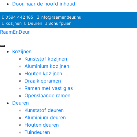
Door naar de hoofd inhoud
0594 442 185
info@raamendeur.nu
Kozijnen
Deuren
Schuifpuien
RaamEnDeur
Header
Kozijnen
Rechts
Kunststof kozijnen
Aluminium kozijnen
Houten kozijnen
Draaikiepramen
Ramen met vast glas
Openslaande ramen
Deuren
Kunststof deuren
Aluminium deuren
Houten deuren
Tuindeuren