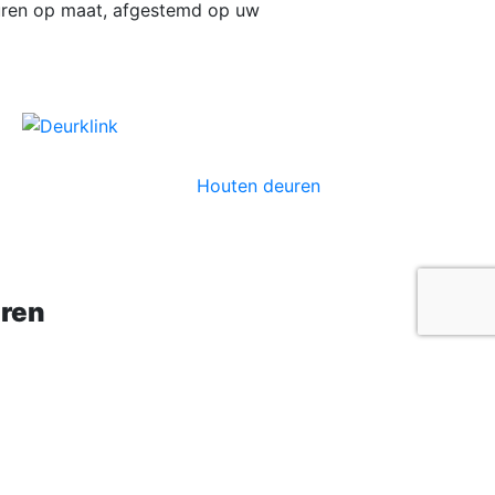
deuren op maat, afgestemd op uw
Houten deuren
uren
ikiepdeur
voor extra ventilatie:
engen veel licht in huis. Een
 Draaikiepdeuren zijn ideaal in
n dat hij perfect past.