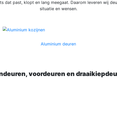
iets dat past, klopt en lang meegaat. Daarom leveren wij 
situatie en wensen.
Aluminium deuren
ndeuren, voordeuren en draaikiepde
aar het terras, een
voordeur
die karakter geeft of een
draa
ndeuren zorgen voor verbinding tussen binnen en buiten en br
eilig sluiten en aansluiten bij de uitstraling van de gevel.
en ventilatie samenkomen. Welke deur u ook kiest, wij zorge