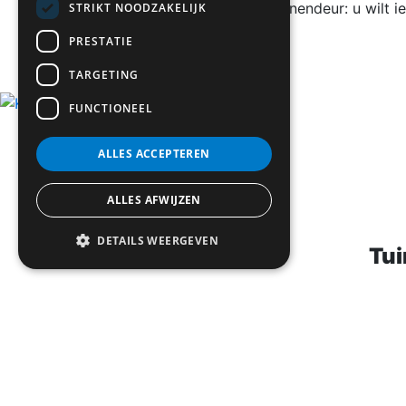
praktische binnendeur: u wilt 
STRIKT NOODZAKELIJK
PRESTATIE
TARGETING
FUNCTIONEEL
Kunststof deuren
ALLES ACCEPTEREN
ALLES AFWIJZEN
DETAILS WEERGEVEN
Tui
Een
tuindeur
die openzwaait n
wij leveren ze allemaal. Tui
voordeur moet goed isoleren, v
situaties waar ruimte 