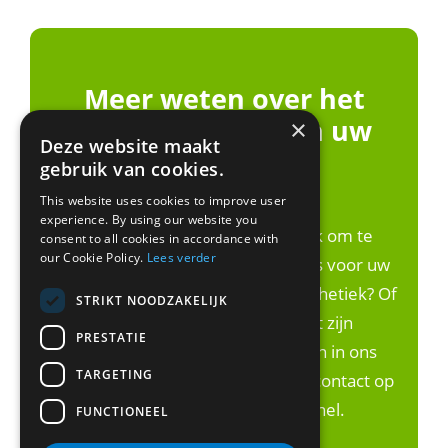
Meer weten over het
laten inmeten van uw
×
Deze website maakt
woning?
gebruik van cookies.
This website uses cookies to improve user
experience. By using our website you
Wij gaan graag met u in gesprek om te
consent to all cookies in accordance with
our Cookie Policy.
Lees verder
achterhalen wat de beste keuze is voor uw
situatie. Gaat het bij u puur om esthetiek? Of
STRIKT NOODZAKELIJK
wilt u ook verduurzamen? Dit zijn
PRESTATIE
onderwerpen die wij meenemen in ons
TARGETING
advies. Neem geheel vrijblijvend contact op
en dan spreken we elkaar snel.
FUNCTIONEEL