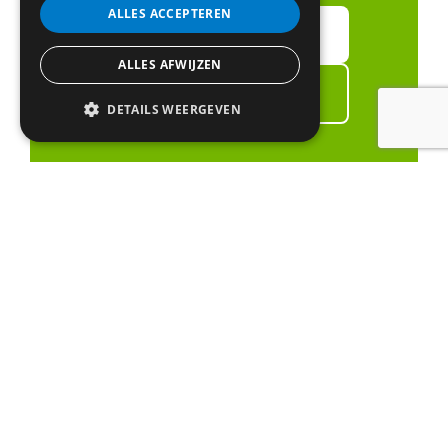
ALLES ACCEPTEREN
Neem contact met ons op
ALLES AFWIJZEN
Vraag een offerte aan
DETAILS WEERGEVEN
Raam & Deur.nu
Dé vakspecialist uit Grootegast die
gespecialiseerd is in levering en montage van
kozijnen, deuren, schuifpuien en dakkapellen.
Erkend leerbedrijf