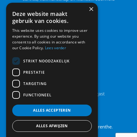
voorop staan.
×
Deze website maakt
gebruik van cookies.
This website uses cookies to improve user
experience. By using our website you
consent to all cookies in accordance with
our Cookie Policy.
Lees verder
STRIKT NOODZAKELIJK
PRESTATIE
Contact
TARGETING
Legolaan 8A, 9861 AT Grootegast
FUNCTIONEEL
0594 442 185
info@raamendeur.nu
ALLES ACCEPTEREN
ALLES AFWIJZEN
Actief in
Friesland
,
Groningen
en
Drenthe
.