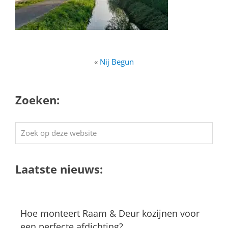
«
Nij Begun
Zoeken:
Zoek
op
deze
Laatste nieuws:
website
Hoe monteert Raam & Deur kozijnen voor
een perfecte afdichting?