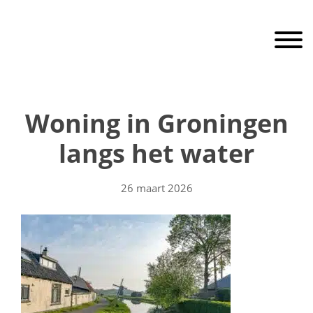
Door
RaamEnDeur
naar
Toggle 
de
hoofd
inhoud
Header
Rechts
Woning in Groningen
langs het water
26 maart 2026