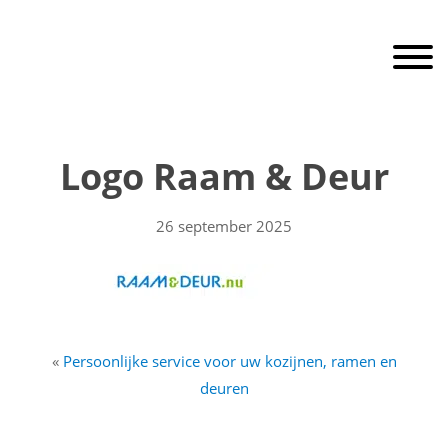
Door
RaamEnDeur
naar
Toggle 
de
hoofd
inhoud
Header
Rechts
Logo Raam & Deur
26 september 2025
«
Persoonlijke service voor uw kozijnen, ramen en
deuren