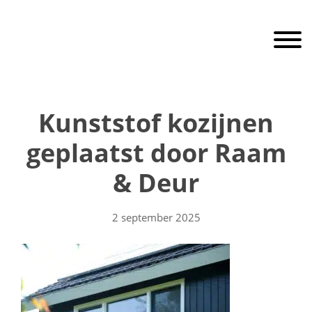
Door
RaamEnDeur
naar
Toggle 
de
hoofd
inhoud
Header
Rechts
Kunststof kozijnen
geplaatst door Raam
& Deur
2 september 2025