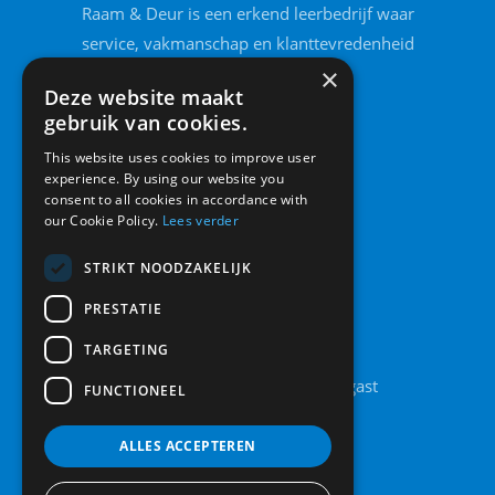
Raam & Deur is een erkend leerbedrijf waar
service, vakmanschap en klanttevredenheid
voorop staan.
×
Deze website maakt
gebruik van cookies.
This website uses cookies to improve user
experience. By using our website you
consent to all cookies in accordance with
our Cookie Policy.
Lees verder
STRIKT NOODZAKELIJK
PRESTATIE
Contact
TARGETING
Legolaan 8A, 9861 AT Grootegast
FUNCTIONEEL
0594 442 185
info@raamendeur.nu
ALLES ACCEPTEREN