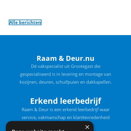
Alle berichten
Raam & Deur.nu
Dé vakspecialist uit Grootegast die
gespecialiseerd is in levering en montage van
kozijnen, deuren, schuifpuien en dakkapellen.
Erkend leerbedrijf
Raam & Deur is een erkend leerbedrijf waar
service, vakmanschap en klanttevredenheid
voorop staan.
×