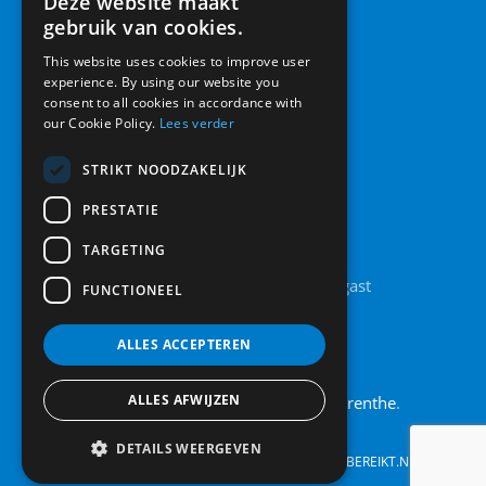
Deze website maakt
gebruik van cookies.
This website uses cookies to improve user
experience. By using our website you
consent to all cookies in accordance with
our Cookie Policy.
Lees verder
STRIKT NOODZAKELIJK
PRESTATIE
Contact
TARGETING
Legolaan 8A, 9861 AT Grootegast
FUNCTIONEEL
0594 442 185
info@raamendeur.nu
ALLES ACCEPTEREN
ALLES AFWIJZEN
Actief in
Friesland
,
Groningen
en
Drenthe
.
DETAILS WEERGEVEN
©
2026
| Website ontwikkeling door
WEBSITEBEREIKT.NL