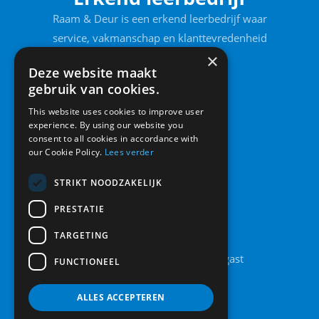
Raam & Deur is een erkend leerbedrijf waar
service, vakmanschap en klanttevredenheid
voorop staan.
×
Deze website maakt
gebruik van cookies.
This website uses cookies to improve user
experience. By using our website you
consent to all cookies in accordance with
our Cookie Policy.
Lees verder
STRIKT NOODZAKELIJK
PRESTATIE
Contact
TARGETING
Legolaan 8A, 9861 AT Grootegast
FUNCTIONEEL
0594 442 185
info@raamendeur.nu
ALLES ACCEPTEREN