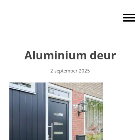
Door
RaamEnDeur
naar
Toggle 
de
hoofd
inhoud
Header
Rechts
Aluminium deur
2 september 2025