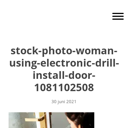
Door
RaamEnDeur
naar
Toggle 
de
hoofd
inhoud
Header
Rechts
stock-photo-woman-
using-electronic-drill-
install-door-
1081102508
30 juni 2021