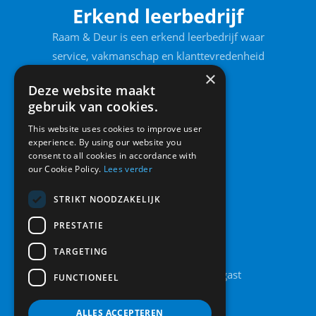
Erkend leerbedrijf
Raam & Deur is een erkend leerbedrijf waar
service, vakmanschap en klanttevredenheid
voorop staan.
×
Deze website maakt
gebruik van cookies.
This website uses cookies to improve user
experience. By using our website you
consent to all cookies in accordance with
our Cookie Policy.
Lees verder
STRIKT NOODZAKELIJK
PRESTATIE
Contact
TARGETING
Legolaan 8A, 9861 AT Grootegast
FUNCTIONEEL
0594 442 185
info@raamendeur.nu
ALLES ACCEPTEREN