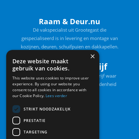
Raam & Deur.nu
Dé vakspecialist uit Grootegast die
gespecialiseerd is in levering en montage van
kozijnen, deuren, schuifpuien en dakkapellen.
×
Deze website maakt
Erkend leerbedrijf
gebruik van cookies.
Raam & Deur is een erkend leerbedrijf waar
This website uses cookies to improve user
service, vakmanschap en klanttevredenheid
experience. By using our website you
consent to all cookies in accordance with
voorop staan.
our Cookie Policy.
Lees verder
STRIKT NOODZAKELIJK
PRESTATIE
Contact
TARGETING