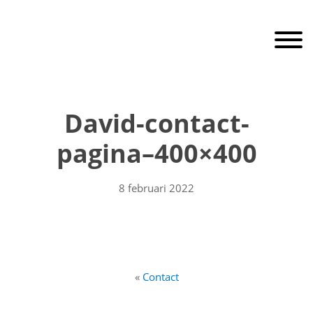
Door
RaamEnDeur
naar
Toggle 
de
hoofd
inhoud
Header
Rechts
David-contact-
pagina–400×400
8 februari 2022
«
Contact